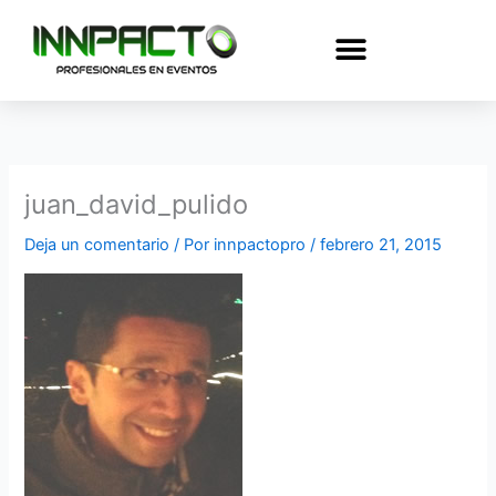
Ir
al
contenido
juan_david_pulido
Deja un comentario
/ Por
innpactopro
/
febrero 21, 2015