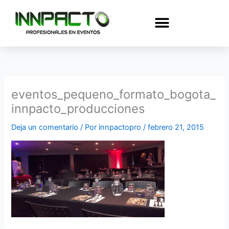
Ir
al
contenido
eventos_pequeno_formato_bogota_
innpacto_producciones
Deja un comentario
/ Por
innpactopro
/
febrero 21, 2015