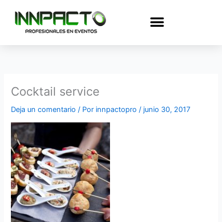
Ir
al
contenido
Cocktail service
Deja un comentario
/ Por
innpactopro
/
junio 30, 2017