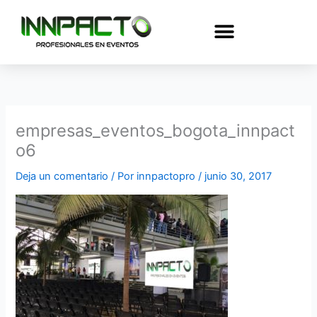
Ir
al
contenido
empresas_eventos_bogota_innpact
o6
Deja un comentario
/ Por
innpactopro
/
junio 30, 2017