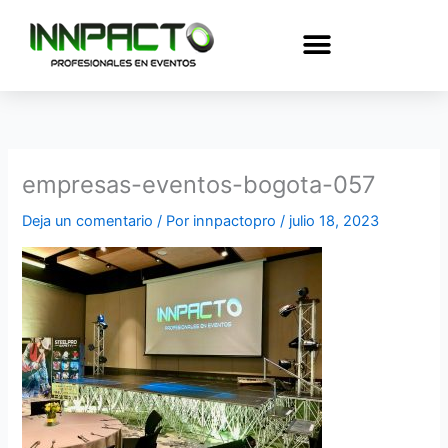
Ir
al
contenido
empresas-eventos-bogota-057
Deja un comentario
/ Por
innpactopro
/
julio 18, 2023