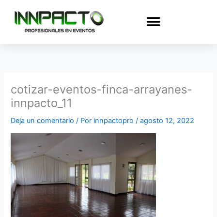
Ir
al
contenido
cotizar-eventos-finca-arrayanes-
innpacto_11
Deja un comentario
/ Por
innpactopro
/
agosto 12, 2022