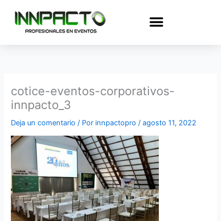
Ir
al
contenido
cotice-eventos-corporativos-
innpacto_3
Deja un comentario
/ Por
innpactopro
/
agosto 11, 2022