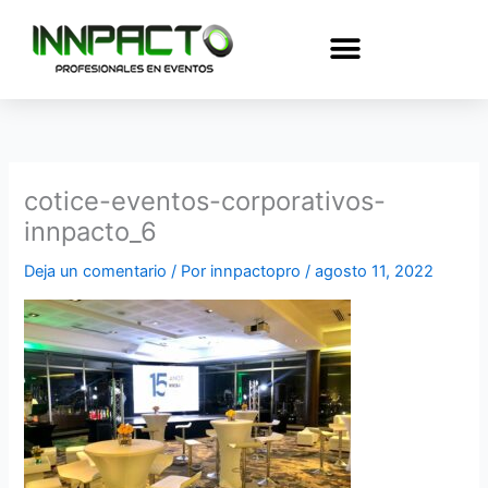
Ir
al
contenido
cotice-eventos-corporativos-
innpacto_6
Deja un comentario
/ Por
innpactopro
/
agosto 11, 2022