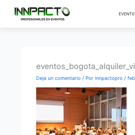
Ir
al
EVENTO
contenido
eventos_bogota_alquiler
Deja un comentario
/ Por
innpactopro
/
feb