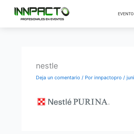
Ir
al
EVENTO
contenido
nestle
Deja un comentario
/ Por
innpactopro
/
jun