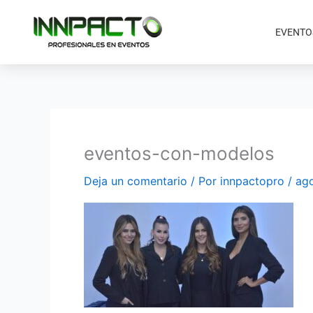
Ir
al
EVENTO
contenido
eventos-con-modelos
Deja un comentario
/ Por
innpactopro
/
ago