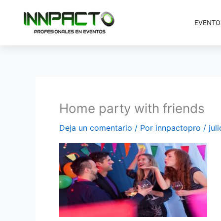
Ir
al
EVENTO
contenido
Home party with friends
Deja un comentario
/ Por
innpactopro
/
jul