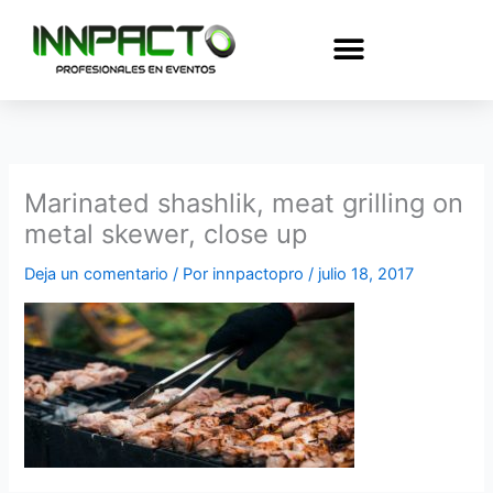
Ir
al
contenido
Marinated shashlik, meat grilling on
metal skewer, close up
Deja un comentario
/ Por
innpactopro
/
julio 18, 2017