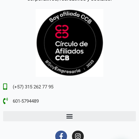
(+57) 315 262 77 95
601-5794489
F
I