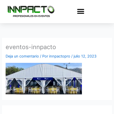
Ir
al
contenido
eventos-innpacto
Deja un comentario
/ Por
innpactopro
/
julio 12, 2023