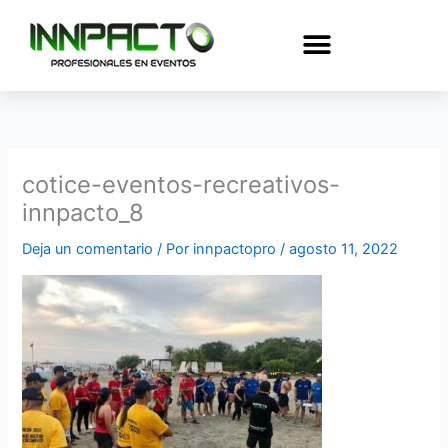
Ir
al
contenido
cotice-eventos-recreativos-
innpacto_8
Deja un comentario
/ Por
innpactopro
/
agosto 11, 2022