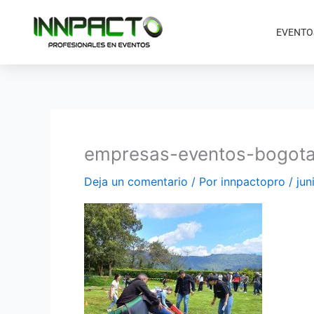
Ir
al
EVENTO
contenido
empresas-eventos-bogot
Deja un comentario
/ Por
innpactopro
/
jun