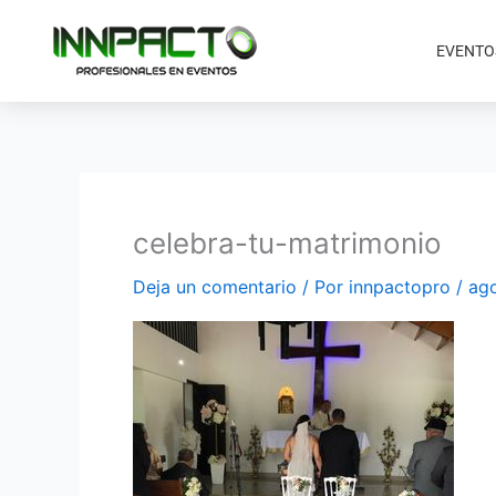
Ir
al
EVENTO
contenido
celebra-tu-matrimonio
Deja un comentario
/ Por
innpactopro
/
ago