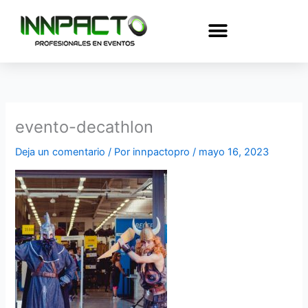
Ir
al
contenido
evento-decathlon
Deja un comentario
/ Por
innpactopro
/
mayo 16, 2023