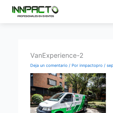
Ir
al
contenido
VanExperience-2
Deja un comentario
/ Por
innpactopro
/
sep