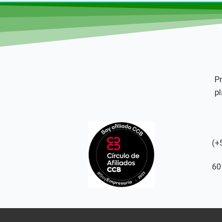
P
p
(+
60